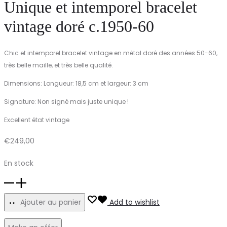
Unique et intemporel bracelet
vintage doré c.1950-60
Chic et intemporel bracelet vintage en métal doré des années 50-60,
très belle maille, et très belle qualité.
Dimensions: Longueur: 18,5 cm et largeur: 3 cm
Signature: Non signé mais juste unique !
Excellent état vintage
€
249,00
En stock
quantité
de
Ajouter au panier
Add to wishlist
Unique