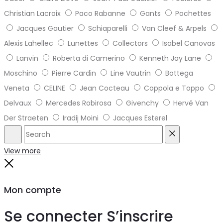
Christian Lacroix
Paco Rabanne
Gants
Pochettes
Jacques Gautier
Schiaparelli
Van Cleef & Arpels
Alexis Lahellec
Lunettes
Collectors
Isabel Canovas
Lanvin
Roberta di Camerino
Kenneth Jay Lane
Moschino
Pierre Cardin
Line Vautrin
Bottega
Veneta
CELINE
Jean Cocteau
Coppola e Toppo
Delvaux
Mercedes Robirosa
Givenchy
Hervé Van
Der Straeten
Iradij Moini
Jacques Esterel
Search
Reset
View more
Close
Mon compte
Se connecter
S’inscrire