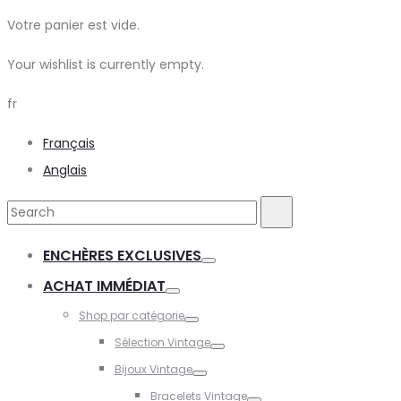
Votre panier est vide.
Your wishlist is currently empty.
fr
Français
Anglais
Search
Search
for:
ENCHÈRES EXCLUSIVES
Toggle
ACHAT IMMÉDIAT
Toggle
Shop par catégorie
Toggle
Sélection Vintage
Toggle
Bijoux Vintage
Toggle
Bracelets Vintage