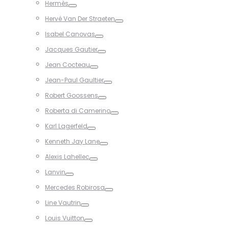
Hermès
Toggle
Hervé Van Der Straeten
Toggle
Isabel Canovas
Toggle
Jacques Gautier
Toggle
Jean Cocteau
Toggle
Jean-Paul Gaultier
Toggle
Robert Goossens
Toggle
Roberta di Camerino
Toggle
Karl Lagerfeld
Toggle
Kenneth Jay Lane
Toggle
Alexis Lahellec
Toggle
Lanvin
Toggle
Mercedes Robirosa
Toggle
Line Vautrin
Toggle
Louis Vuitton
Toggle