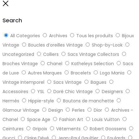
to
Close
top
Search
All Categories
Archives
Tous les produits
Bijoux
Vintage
Boucles d’oreilles Vintage
Shop-by-Look
Uncategorized
Colliers
Sacs Vintage Collectors
Broches Vintage
Chanel
Katheleys Selection
Sacs
de Luxe
Autres Marques
Bracelets
Logo Mania
Vintage Intemporel
Sacs Vintage
Bagues
Accessoires
YSL
Doré Chic Vintage
Designers
Hermès
Hippie-style
Boutons de manchette
Glamour Vintage
Design
Perles
Dior
Archives -
Chanel
Space Age
Fashion Art
Louis Vuitton
Ceintures
Gripoix
Vêtements
Robert Goossens
Gucci
Claire Dévé
Jean-Paul Gaultier
Foulards