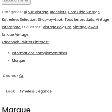
Make an offer
et
intemporel
Catégories :
Bijoux Vintage
,
Bracelets
,
Doré Chic Vintage
,
bracelet
Katheleys Selection
,
Shop-by-Look
,
Tous les produits
,
Vintage
vintage
Intemporel
Étiquettes :
Vintage Belgium
,
Vintage jewels
doré
Unique Vintage
c.1950-
Share
Facebook
Twitter
Pinterest
60
Informations complémentaires
Marque
Couleur
Or
Look
Timeless Elegance
Marque