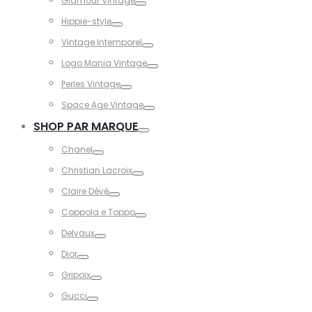
Glamour Vintage
Toggle
Hippie-style
Toggle
Vintage Intemporel
Toggle
Logo Mania Vintage
Toggle
Perles Vintage
Toggle
Space Age Vintage
Toggle
SHOP PAR MARQUE
Toggle
Chanel
Toggle
Christian Lacroix
Toggle
Claire Dévé
Toggle
Coppola e Toppo
Toggle
Delvaux
Toggle
Dior
Toggle
Gripoix
Toggle
Gucci
Toggle