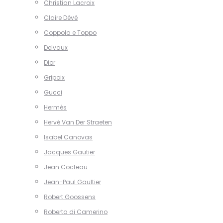
Christian Lacroix
Claire Dévé
Coppola e Toppo
Delvaux
Dior
Gripoix
Gucci
Hermès
Hervé Van Der Straeten
Isabel Canovas
Jacques Gautier
Jean Cocteau
Jean-Paul Gaultier
Robert Goossens
Roberta di Camerino