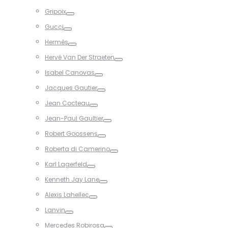
Toggle
Gripoix
Toggle
Gucci
Toggle
Hermès
Toggle
Hervé Van Der Straeten
Toggle
Isabel Canovas
Toggle
Jacques Gautier
Toggle
Jean Cocteau
Toggle
Jean-Paul Gaultier
Toggle
Robert Goossens
Toggle
Roberta di Camerino
Toggle
Karl Lagerfeld
Toggle
Kenneth Jay Lane
Toggle
Alexis Lahellec
Toggle
Lanvin
Toggle
Mercedes Robirosa