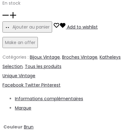
En stock
quantité
de
Ajouter au panier
Add to wishlist
Unique
Make an offer
broche
vintage
Catégories :
Bijoux Vintage
,
Broches Vintage
,
Katheleys
ananas
Selection
,
Tous les produits
en
Unique Vintage
bois
Share
Facebook
Twitter
Pinterest
60s
Informations complémentaires
Marque
Couleur
Brun