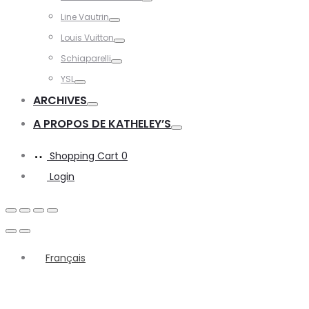
Toggle
Line Vautrin
Toggle
Louis Vuitton
Toggle
Schiaparelli
Toggle
YSL
Toggle
ARCHIVES
Toggle
A PROPOS DE KATHELEY’S
Toggle
Shopping Cart
0
Login
Français