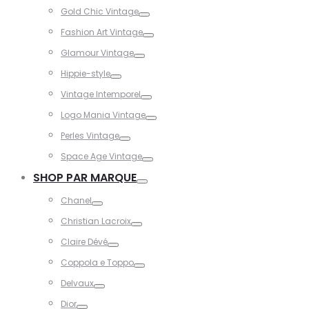
Toggle
Gold Chic Vintage
Toggle
Fashion Art Vintage
Toggle
Glamour Vintage
Toggle
Hippie-style
Toggle
Vintage Intemporel
Toggle
Logo Mania Vintage
Toggle
Perles Vintage
Toggle
Space Age Vintage
Toggle
SHOP PAR MARQUE
Toggle
Chanel
Toggle
Christian Lacroix
Toggle
Claire Dévé
Toggle
Coppola e Toppo
Toggle
Delvaux
Toggle
Dior