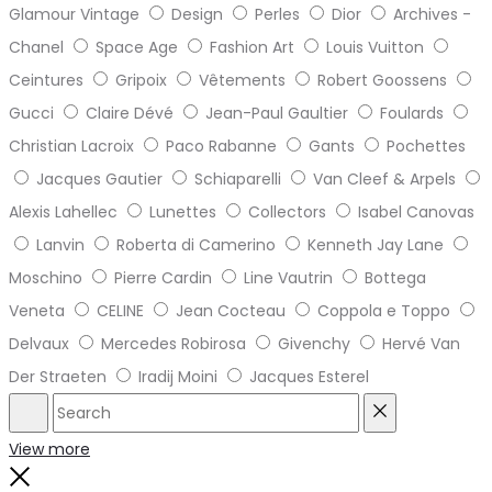
Glamour Vintage
Design
Perles
Dior
Archives -
Chanel
Space Age
Fashion Art
Louis Vuitton
Ceintures
Gripoix
Vêtements
Robert Goossens
Gucci
Claire Dévé
Jean-Paul Gaultier
Foulards
Christian Lacroix
Paco Rabanne
Gants
Pochettes
Jacques Gautier
Schiaparelli
Van Cleef & Arpels
Alexis Lahellec
Lunettes
Collectors
Isabel Canovas
Lanvin
Roberta di Camerino
Kenneth Jay Lane
Moschino
Pierre Cardin
Line Vautrin
Bottega
Veneta
CELINE
Jean Cocteau
Coppola e Toppo
Delvaux
Mercedes Robirosa
Givenchy
Hervé Van
Der Straeten
Iradij Moini
Jacques Esterel
Search
Reset
View more
Close