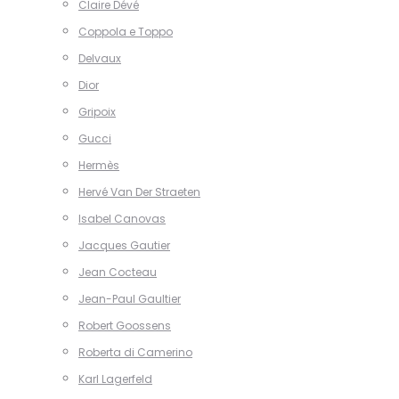
Claire Dévé
Coppola e Toppo
Delvaux
Dior
Gripoix
Gucci
Hermès
Hervé Van Der Straeten
Isabel Canovas
Jacques Gautier
Jean Cocteau
Jean-Paul Gaultier
Robert Goossens
Roberta di Camerino
Karl Lagerfeld