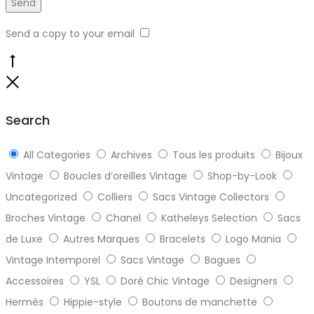
Send a copy to your email
Go
to
Close
top
Search
All Categories
Archives
Tous les produits
Bijoux
Vintage
Boucles d’oreilles Vintage
Shop-by-Look
Uncategorized
Colliers
Sacs Vintage Collectors
Broches Vintage
Chanel
Katheleys Selection
Sacs
de Luxe
Autres Marques
Bracelets
Logo Mania
Vintage Intemporel
Sacs Vintage
Bagues
Accessoires
YSL
Doré Chic Vintage
Designers
Hermès
Hippie-style
Boutons de manchette