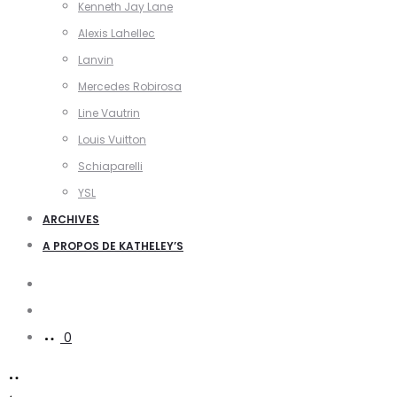
Kenneth Jay Lane
Alexis Lahellec
Lanvin
Mercedes Robirosa
Line Vautrin
Louis Vuitton
Schiaparelli
YSL
ARCHIVES
A PROPOS DE KATHELEY’S
Search
Account
0