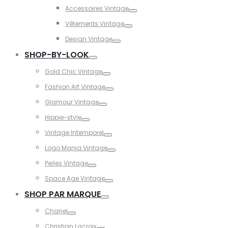
Toggle
Accessoires Vintage
Toggle
Vêtements Vintage
Toggle
Design Vintage
Toggle
SHOP-BY-LOOK
Toggle
Gold Chic Vintage
Toggle
Fashion Art Vintage
Toggle
Glamour Vintage
Toggle
Hippie-style
Toggle
Vintage Intemporel
Toggle
Logo Mania Vintage
Toggle
Perles Vintage
Toggle
Space Age Vintage
Toggle
SHOP PAR MARQUE
Toggle
Chanel
Toggle
Christian Lacroix