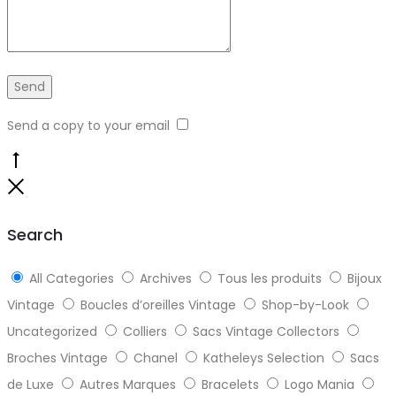
Send a copy to your email
Go
to
Close
top
Search
All Categories
Archives
Tous les produits
Bijoux
Vintage
Boucles d’oreilles Vintage
Shop-by-Look
Uncategorized
Colliers
Sacs Vintage Collectors
Broches Vintage
Chanel
Katheleys Selection
Sacs
de Luxe
Autres Marques
Bracelets
Logo Mania