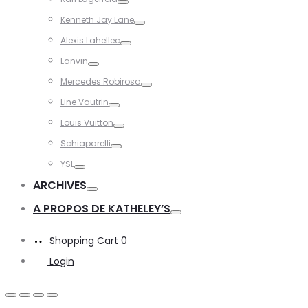
Toggle
Kenneth Jay Lane
Toggle
Alexis Lahellec
Toggle
Lanvin
Toggle
Mercedes Robirosa
Toggle
Line Vautrin
Toggle
Louis Vuitton
Toggle
Schiaparelli
Toggle
YSL
Toggle
ARCHIVES
Toggle
A PROPOS DE KATHELEY’S
Toggle
Shopping Cart
0
Login