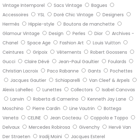
Vintage Intemporel
Sacs Vintage
Bagues
Accessoires
YSL
Doré Chic Vintage
Designers
Hermès
Hippie-style
Boutons de manchette
Glamour Vintage
Design
Perles
Dior
Archives -
Chanel
Space Age
Fashion Art
Louis Vuitton
Ceintures
Gripoix
Vêtements
Robert Goossens
Gucci
Claire Dévé
Jean-Paul Gaultier
Foulards
Christian Lacroix
Paco Rabanne
Gants
Pochettes
Jacques Gautier
Schiaparelli
Van Cleef & Arpels
Alexis Lahellec
Lunettes
Collectors
Isabel Canovas
Lanvin
Roberta di Camerino
Kenneth Jay Lane
Moschino
Pierre Cardin
Line Vautrin
Bottega
Veneta
CELINE
Jean Cocteau
Coppola e Toppo
Delvaux
Mercedes Robirosa
Givenchy
Hervé Van
Der Straeten
Iradij Moini
Jacques Esterel