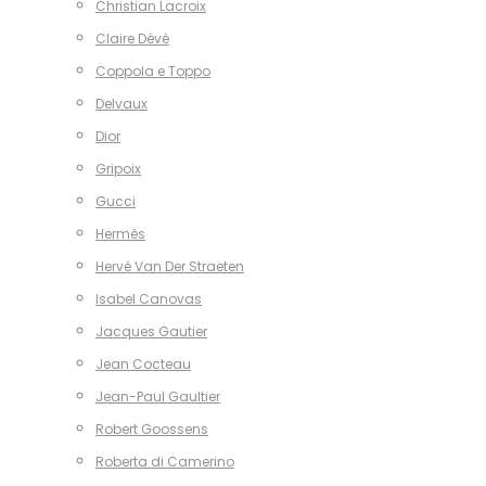
Christian Lacroix
Claire Dévé
Coppola e Toppo
Delvaux
Dior
Gripoix
Gucci
Hermès
Hervé Van Der Straeten
Isabel Canovas
Jacques Gautier
Jean Cocteau
Jean-Paul Gaultier
Robert Goossens
Roberta di Camerino