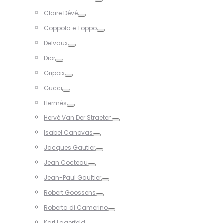
Toggle
Claire Dévé
Toggle
Coppola e Toppo
Toggle
Delvaux
Toggle
Dior
Toggle
Gripoix
Toggle
Gucci
Toggle
Hermès
Toggle
Hervé Van Der Straeten
Toggle
Isabel Canovas
Toggle
Jacques Gautier
Toggle
Jean Cocteau
Toggle
Jean-Paul Gaultier
Toggle
Robert Goossens
Toggle
Roberta di Camerino
Toggle
Karl Lagerfeld