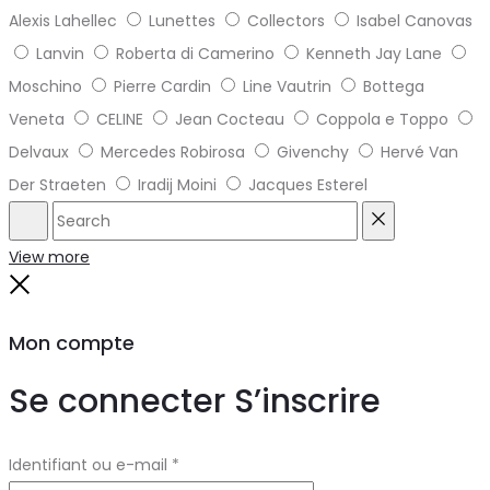
Alexis Lahellec
Lunettes
Collectors
Isabel Canovas
Lanvin
Roberta di Camerino
Kenneth Jay Lane
Moschino
Pierre Cardin
Line Vautrin
Bottega
Veneta
CELINE
Jean Cocteau
Coppola e Toppo
Delvaux
Mercedes Robirosa
Givenchy
Hervé Van
Der Straeten
Iradij Moini
Jacques Esterel
Search
Reset
View more
Close
Mon compte
Se connecter
S’inscrire
Obligatoire
Identifiant ou e-mail
*