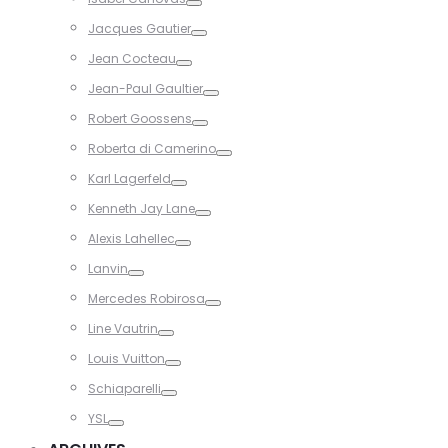
Toggle
Jacques Gautier
Toggle
Jean Cocteau
Toggle
Jean-Paul Gaultier
Toggle
Robert Goossens
Toggle
Roberta di Camerino
Toggle
Karl Lagerfeld
Toggle
Kenneth Jay Lane
Toggle
Alexis Lahellec
Toggle
Lanvin
Toggle
Mercedes Robirosa
Toggle
Line Vautrin
Toggle
Louis Vuitton
Toggle
Schiaparelli
Toggle
YSL
Toggle