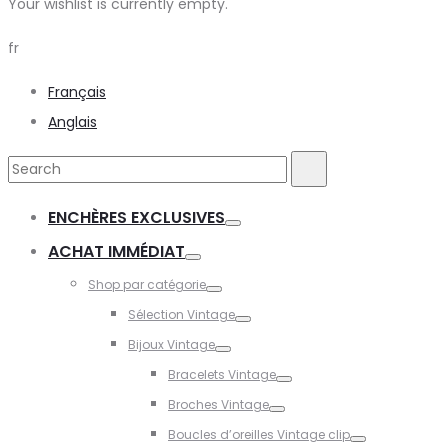
Your wishlist is currently empty.
fr
Français
Anglais
Search
Search
for:
ENCHÈRES EXCLUSIVES
Toggle
ACHAT IMMÉDIAT
Toggle
Shop par catégorie
Toggle
Sélection Vintage
Toggle
Bijoux Vintage
Toggle
Bracelets Vintage
Toggle
Broches Vintage
Toggle
Boucles d’oreilles Vintage clip