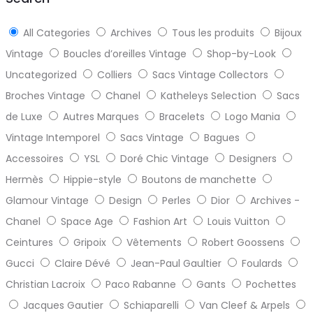
All Categories
Archives
Tous les produits
Bijoux
Vintage
Boucles d’oreilles Vintage
Shop-by-Look
Uncategorized
Colliers
Sacs Vintage Collectors
Broches Vintage
Chanel
Katheleys Selection
Sacs
de Luxe
Autres Marques
Bracelets
Logo Mania
Vintage Intemporel
Sacs Vintage
Bagues
Accessoires
YSL
Doré Chic Vintage
Designers
Hermès
Hippie-style
Boutons de manchette
Glamour Vintage
Design
Perles
Dior
Archives -
Chanel
Space Age
Fashion Art
Louis Vuitton
Ceintures
Gripoix
Vêtements
Robert Goossens
Gucci
Claire Dévé
Jean-Paul Gaultier
Foulards
Christian Lacroix
Paco Rabanne
Gants
Pochettes
Jacques Gautier
Schiaparelli
Van Cleef & Arpels