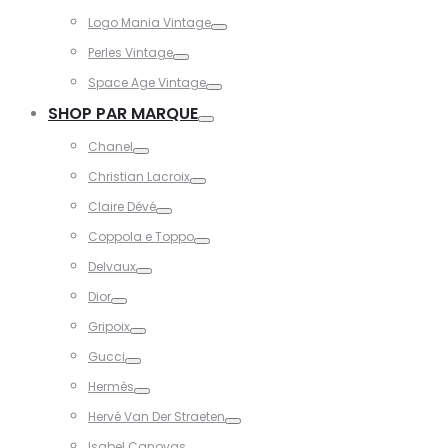
Toggle
Logo Mania Vintage
Toggle
Perles Vintage
Toggle
Space Age Vintage
Toggle
SHOP PAR MARQUE
Toggle
Chanel
Toggle
Christian Lacroix
Toggle
Claire Dévé
Toggle
Coppola e Toppo
Toggle
Delvaux
Toggle
Dior
Toggle
Gripoix
Toggle
Gucci
Toggle
Hermès
Toggle
Hervé Van Der Straeten
Toggle
Isabel Canovas