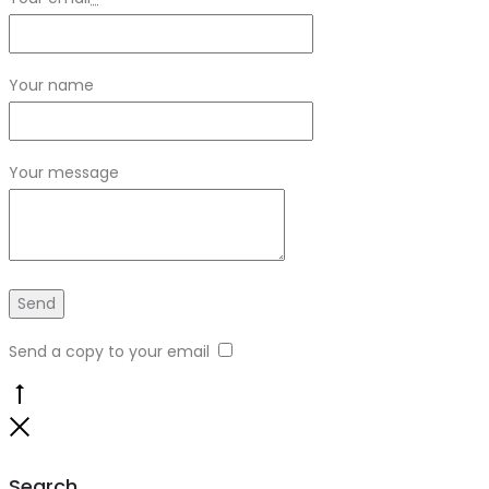
Your name
Your message
Send a copy to your email
Go
to
Close
top
Search