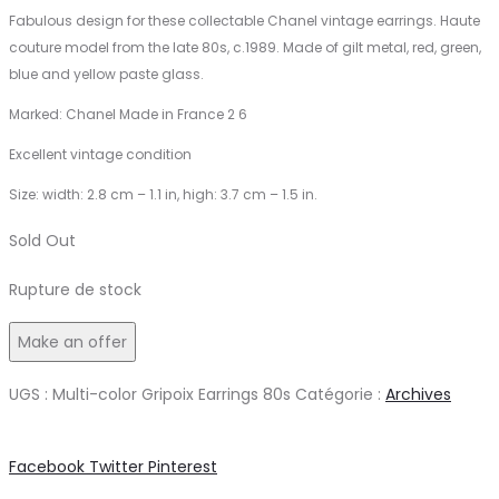
Fabulous design for these collectable Chanel vintage earrings. Haute
couture model from the late 80s, c.1989. Made of gilt metal, red, green,
blue and yellow paste glass.
Marked: Chanel Made in France 2 6
Excellent vintage condition
Size: width: 2.8 cm – 1.1 in, high: 3.7 cm – 1.5 in.
Sold Out
Rupture de stock
Make an offer
UGS :
Multi-color Gripoix Earrings 80s
Catégorie :
Archives
Share
Facebook
Twitter
Pinterest