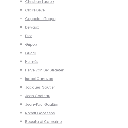
Christian Lacroix
Claire Dévé
Coppola e Toppo
Delvaux
Dior
Gripoix
Gucci
Hermès
Hervé Van Der Straeten
Isabel Canovas
Jacques Gautier
Jean Cocteau
Jean-Paul Gaultier
Robert Goossens
Roberta di Camerino